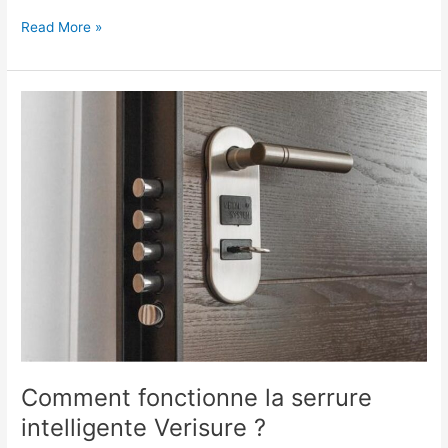
Les
Read More »
types
de
logiciels
informatiques
à
connaître
absolument
Comment fonctionne la serrure
intelligente Verisure ?