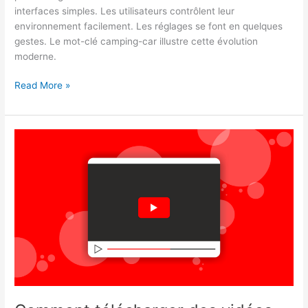
interfaces simples. Les utilisateurs contrôlent leur
environnement facilement. Les réglages se font en quelques
gestes. Le mot-clé camping-car illustre cette évolution
moderne.
Camping-
Read More »
car
intelligent,
quand
la
domotique
transforme
le
voyage
en
expérience
connectée