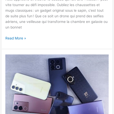
vite tourner au défi impossible. Oubliez les chaussettes et
mugs classiques : un gadget original sous le sapin, c’est tout
de suite plus fun ! Que ce soit un drone qui prend des selfies
aériens, une veilleuse qui transforme la chambre en galaxie ou
un bonnet
Bon
Read More »
plan
:
8
idées
de
gadgets
originaux
à
offrir
pour
Noël