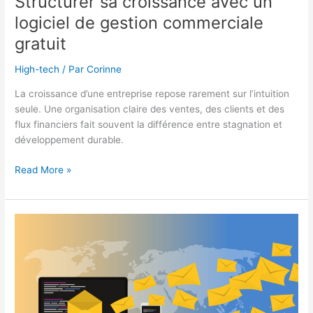
Structurer sa croissance avec un
logiciel de gestion commerciale
gratuit
High-tech
/ Par
Corinne
La croissance d’une entreprise repose rarement sur l’intuition
seule. Une organisation claire des ventes, des clients et des
flux financiers fait souvent la différence entre stagnation et
développement durable.
Structurer
Read More »
sa
croissance
avec
un
logiciel
de
gestion
commerciale
gratuit