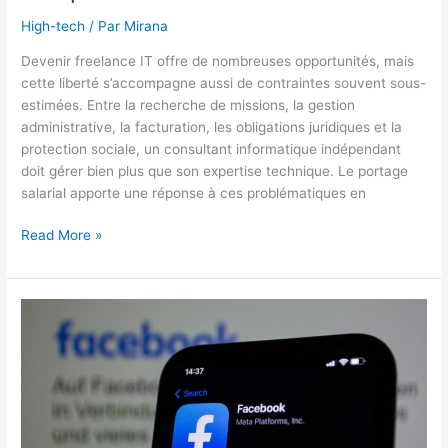
High-tech
/ Par
Mirana
Devenir freelance IT offre de nombreuses opportunités, mais
cette liberté s’accompagne aussi de contraintes souvent sous-
estimées. Entre la recherche de missions, la gestion
administrative, la facturation, les obligations juridiques et la
protection sociale, un consultant informatique indépendant
doit gérer bien plus que son expertise technique. Le portage
salarial apporte une réponse à ces problématiques en
Portage
Read More »
salarial
pour
les
freelances
IT
:
quels
bénéfices
pour