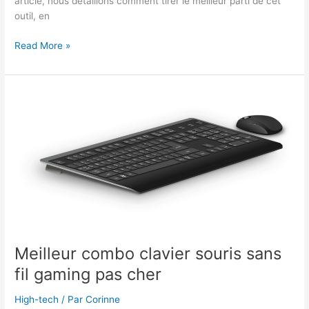
article, nous détaillons comment tirer le meilleur parti de cet
outil, en
Astuces
Read More »
et
conseils
pour
optimiser
son
Mac
avec
Onyx
Meilleur combo clavier souris sans
fil gaming pas cher
High-tech
/ Par
Corinne