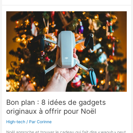
services
de
gestion
administrative
proposés
par
une
société
d’externalisation
BPO
Bon plan : 8 idées de gadgets
originaux à offrir pour Noël
High-tech
/ Par
Corinne
Noël approche et trouver le cadeau qui fait dire « waouh » peut