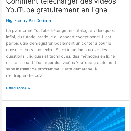
Comment télécharger des vidéos
YouTube gratuitement en ligne
High-tech
/ Par
Corinne
La plateforme YouTube héberge un catalogue vidéo quasi
infini, du tutoriel pratique au concert exceptionnel. Il est
parfois utile d’enregistrer localement un contenu pour le
consulter hors connexion. Si cette action soulève des
questions juridiques et techniques, des méthodes en ligne
existent pour télécharger des vidéos YouTube grauitement
sans installer de programme. Cette démarche, à
n’entreprendre qu’à
Comment
Read More »
télécharger
des
vidéos
YouTube
gratuitement
en