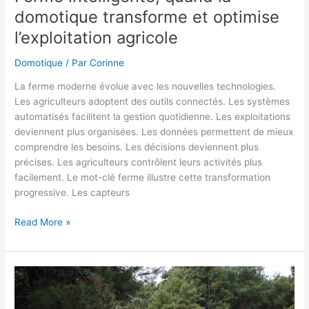
domotique transforme et optimise
l’exploitation agricole
Domotique
/ Par
Corinne
La ferme moderne évolue avec les nouvelles technologies.
Les agriculteurs adoptent des outils connectés. Les systèmes
automatisés facilitent la gestion quotidienne. Les exploitations
deviennent plus organisées. Les données permettent de mieux
comprendre les besoins. Les décisions deviennent plus
précises. Les agriculteurs contrôlent leurs activités plus
facilement. Le mot-clé ferme illustre cette transformation
progressive. Les capteurs
Ferme
Read More »
intelligente,
quand
la
domotique
transforme