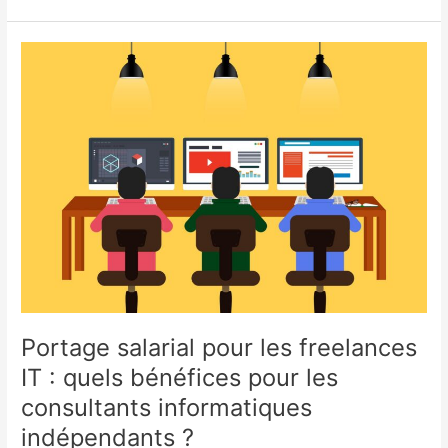
:
le
guide
complet
de
l’espace
de
travail
numérique
en
entreprise
Portage salarial pour les freelances
IT : quels bénéfices pour les
consultants informatiques
indépendants ?