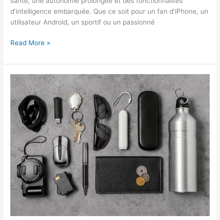
santé, une autonomie prolongée et des fonctionnalités
d’intelligence embarquée. Que ce soit pour un fan d’iPhone, un
utilisateur Android, un sportif ou un passionné
Montres
Read More »
connectées
Noël 2025
:
6
modèles
incontournables