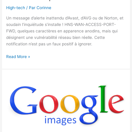
High-tech
/ Par
Corinne
Un message d’alerte inattendu d’Avast, d’AVG ou de Norton, et
soudain l’inquiétude s’installe ! HNS-WAN-ACCESS-PORT-
FWD, quelques caractères en apparence anodins, mais qui
désignent une vulnérabilité réseau bien réelle. Cette
notification n’est pas un faux positif à ignorer.
Comment
Read More »
résoudre
l’erreur
hns-
wan-
access-
port-
fwd
?