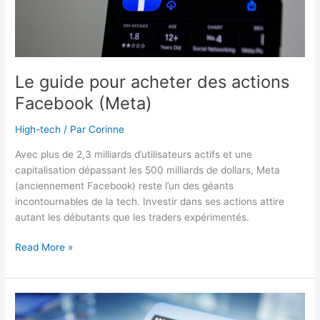
les
consultants
informatiques
indépendants
?
Le guide pour acheter des actions
Facebook (Meta)
High-tech
/ Par
Corinne
Avec plus de 2,3 milliards d’utilisateurs actifs et une
capitalisation dépassant les 500 milliards de dollars, Meta
(anciennement Facebook) reste l’un des géants
incontournables de la tech. Investir dans ses actions attire
autant les débutants que les traders expérimentés.
Le
Read More »
guide
pour
acheter
des