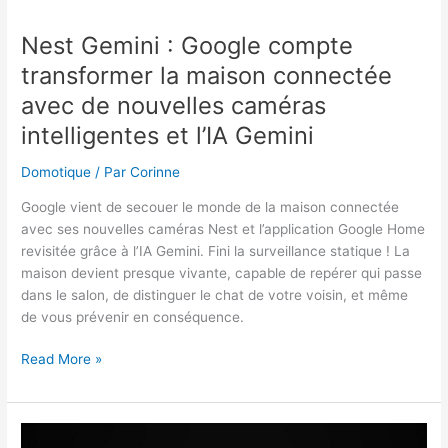
Nest Gemini : Google compte
transformer la maison connectée
avec de nouvelles caméras
intelligentes et l’IA Gemini
Domotique
/ Par
Corinne
Google vient de secouer le monde de la maison connectée
avec ses nouvelles caméras Nest et l’application Google Home
revisitée grâce à l’IA Gemini. Fini la surveillance statique ! La
maison devient presque vivante, capable de repérer qui passe
dans le salon, de distinguer le chat de votre voisin, et même
de vous prévenir en conséquence.
Nest
Read More »
Gemini
:
Google
compte