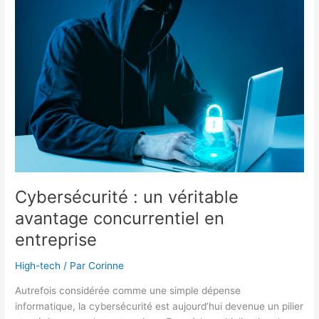
gadgets
publicitaires
personnalisés
?
Cybersécurité : un véritable
avantage concurrentiel en
entreprise
High-tech
/ Par
Corinne
Autrefois considérée comme une simple dépense
informatique, la cybersécurité est aujourd’hui devenue un pilier