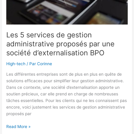
Les 5 services de gestion
administrative proposés par une
société d’externalisation BPO
High-tech
/ Par
Corinne
Les différentes entreprises sont de plus en plus en quête de
solutions efficaces pour simplifier leur gestion administrative.
Dans ce contexte, une société d’externalisation apporte un
soutien précieux, car elle prend en charge de nombreuses
tâches essentielles. Pour les clients qui ne les connaissent pas
encore, voici justement les services de gestion administrative
proposés par
Les
Read More »
5