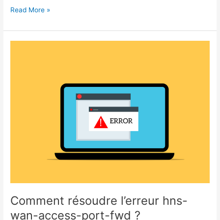
Comment
Read More »
choisir
le
meilleur
logiciel
de
trésorerie
gratuit
?
Comment résoudre l’erreur hns-
wan-access-port-fwd ?