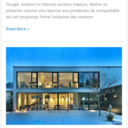
Google, Amazon et d’autres acteurs majeurs, Matter se
présente comme une réponse aux problèmes de compatibilité
qui ont longtemps freiné l’adoption des maisons
Matter
Read More »
:
la
nouvelle
norme
universelle
qui
révolutionne
la
domotique