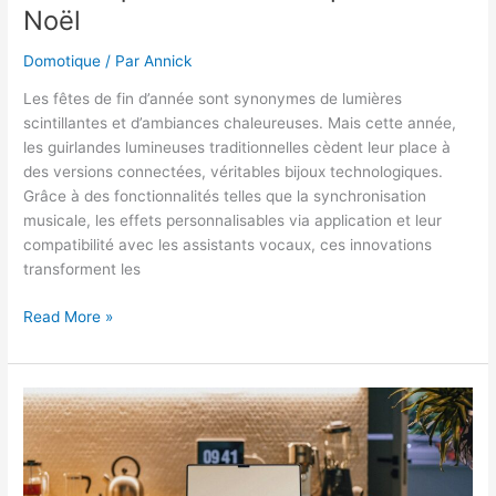
Noël
Domotique
/ Par
Annick
Les fêtes de fin d’année sont synonymes de lumières
scintillantes et d’ambiances chaleureuses. Mais cette année,
les guirlandes lumineuses traditionnelles cèdent leur place à
des versions connectées, véritables bijoux technologiques.
Grâce à des fonctionnalités telles que la synchronisation
musicale, les effets personnalisables via application et leur
compatibilité avec les assistants vocaux, ces innovations
transforment les
Guirlandes
Read More »
2.0
:
Quand
la
domotique
réinvente
l’esprit