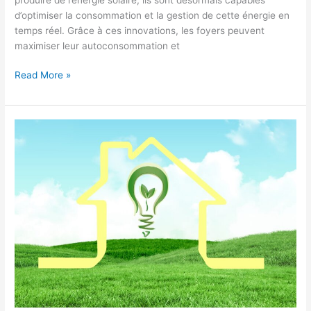
d’optimiser la consommation et la gestion de cette énergie en
temps réel. Grâce à ces innovations, les foyers peuvent
maximiser leur autoconsommation et
Les
Read More »
panneaux
solaires
intelligents
:
la
nouvelle
tendance
dans
l’univers
de
la
domotique
photovoltaïque