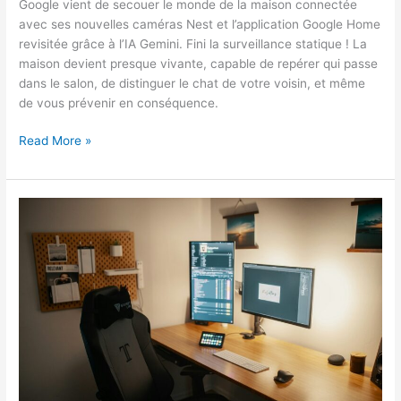
Google vient de secouer le monde de la maison connectée
avec ses nouvelles caméras Nest et l’application Google Home
revisitée grâce à l’IA Gemini. Fini la surveillance statique ! La
maison devient presque vivante, capable de repérer qui passe
dans le salon, de distinguer le chat de votre voisin, et même
de vous prévenir en conséquence.
Nest
Read More »
Gemini
:
Google
compte
transformer
la
maison
connectée
avec
de
nouvelles
caméras
intelligentes