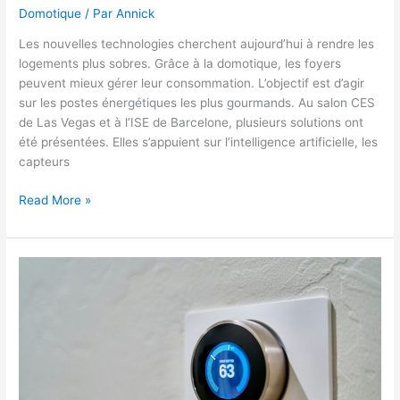
Domotique
/ Par
Annick
Les nouvelles technologies cherchent aujourd’hui à rendre les
logements plus sobres. Grâce à la domotique, les foyers
peuvent mieux gérer leur consommation. L’objectif est d’agir
sur les postes énergétiques les plus gourmands. Au salon CES
de Las Vegas et à l’ISE de Barcelone, plusieurs solutions ont
été présentées. Elles s’appuient sur l’intelligence artificielle, les
capteurs
Smart
Read More »
Home,
Smart
Watt
:
quand
la
domotique
devient
économe