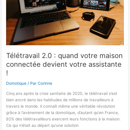
« Smart
Readiness
Indicator »
en
2025
?
Télétravail 2.0 : quand votre maison
connectée devient votre assistante
!
Domotique
/ Par
Corinne
Cinq ans après la crise sanitaire de 2020, le télétravail s’est
bien ancré dans les habitudes de millions de travailleurs à
travers le monde. Il connaît même une véritable révolution
grâce à l’avènement de la domotique, d’autant qu’en France,
92% des télétravailleurs exercent leurs fonctions à la maison.
Ce qui n’était au départ qu’une solution