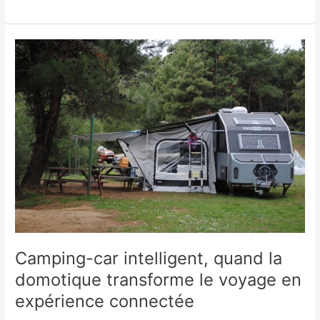
intelligente,
quand
la
domotique
transforme
et
optimise
l’exploitation
agricole
Camping-car intelligent, quand la
domotique transforme le voyage en
expérience connectée