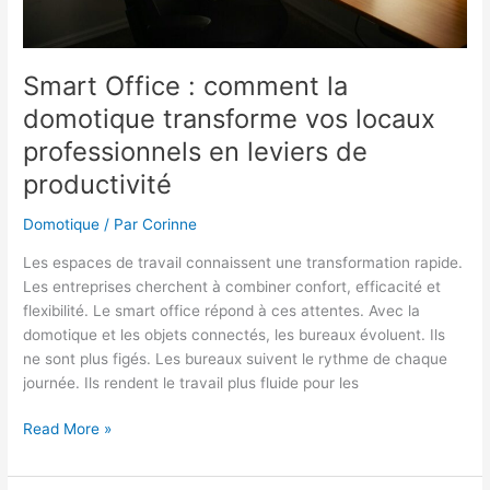
et
l’IA
Gemini
Smart Office : comment la
domotique transforme vos locaux
professionnels en leviers de
productivité
Domotique
/ Par
Corinne
Les espaces de travail connaissent une transformation rapide.
Les entreprises cherchent à combiner confort, efficacité et
flexibilité. Le smart office répond à ces attentes. Avec la
domotique et les objets connectés, les bureaux évoluent. Ils
ne sont plus figés. Les bureaux suivent le rythme de chaque
journée. Ils rendent le travail plus fluide pour les
Smart
Read More »
Office
: