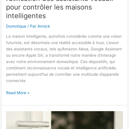
pour contrôler les maisons
intelligentes
Domotique
/ Par
Annick
La maison intelligente, autrefois considérée comme une vision
futuriste, est désormais une réalité accessible à tous. L’essor
des assistants vocaux, tels qu’Amazon Alexa, Google Assistant
ou encore Apple Siri, a transformé notre manière d’interagir
avec notre environnement domestique. Ces dispositifs, qui
combinent reconnaissance vocale et intelligence artificielle,
permettent aujourd’hui de contrôler une multitude d’appareils
connectés
Domotique
Read More »
:
des
avancées
dans
l’utilisation