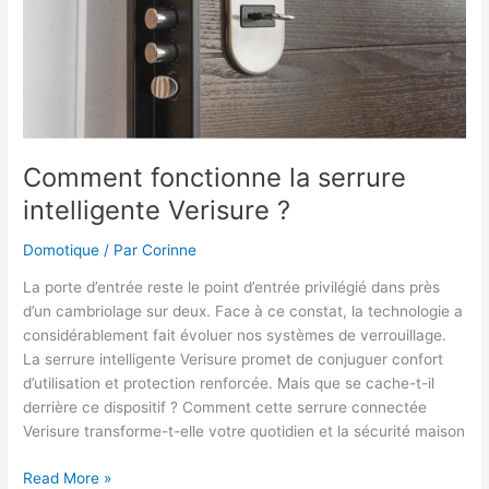
expérience
connectée
Comment fonctionne la serrure
intelligente Verisure ?
Domotique
/ Par
Corinne
La porte d’entrée reste le point d’entrée privilégié dans près
d’un cambriolage sur deux. Face à ce constat, la technologie a
considérablement fait évoluer nos systèmes de verrouillage.
La serrure intelligente Verisure promet de conjuguer confort
d’utilisation et protection renforcée. Mais que se cache-t-il
derrière ce dispositif ? Comment cette serrure connectée
Verisure transforme-t-elle votre quotidien et la sécurité maison
Comment
Read More »