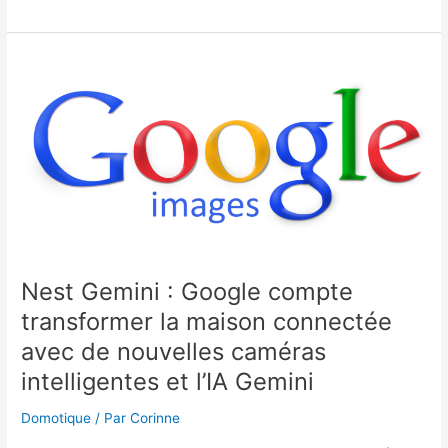
fonctionne
la
serrure
intelligente
Verisure
?
Nest Gemini : Google compte
transformer la maison connectée
avec de nouvelles caméras
intelligentes et l’IA Gemini
Domotique
/ Par
Corinne