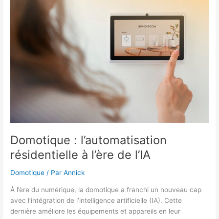
intelligentes
plus
vertes
et
assurément
plus
respectueuses
de
l’environnement
Domotique : l’automatisation
résidentielle à l’ère de l’IA
Domotique
/ Par
Annick
À l’ère du numérique, la domotique a franchi un nouveau cap
avec l’intégration de l’intelligence artificielle (IA). Cette
dernière améliore les équipements et appareils en leur