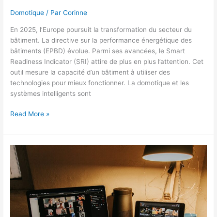
Domotique
/ Par
Corinne
En 2025, l’Europe poursuit la transformation du secteur du
bâtiment. La directive sur la performance énergétique des
bâtiments (EPBD) évolue. Parmi ses avancées, le Smart
Readiness Indicator (SRI) attire de plus en plus l’attention. Cet
outil mesure la capacité d’un bâtiment à utiliser des
technologies pour mieux fonctionner. La domotique et les
systèmes intelligents sont
Domotique
Read More »
:
où
en
est-
on
avec
la
directive
européenne