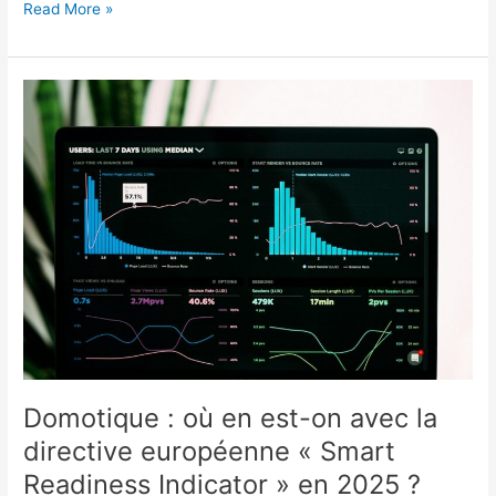
Thread
Read More »
ou
Wi-
Fi
6E
pour
la
domotique
?
Domotique : où en est-on avec la
directive européenne « Smart
Readiness Indicator » en 2025 ?