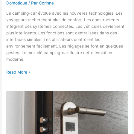
Domotique
/ Par
Corinne
Le camping-car évolue avec les nouvelles technologies. Les
voyageurs recherchent plus de confort. Les constructeurs
intègrent des systèmes connectés. Les véhicules deviennent
plus intelligents. Les fonctions sont centralisées dans des
interfaces simples. Les utilisateurs contrôlent leur
environnement facilement. Les réglages se font en quelques
gestes. Le mot-clé camping-car illustre cette évolution
moderne.
Camping-
Read More »
car
intelligent,
quand
la
domotique
transforme
le
voyage
en