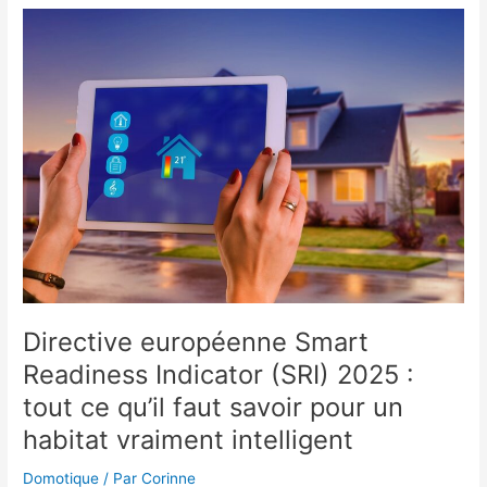
comment
la
domotique
transforme
vos
locaux
professionnels
en
leviers
de
productivité
Directive européenne Smart
Readiness Indicator (SRI) 2025 :
tout ce qu’il faut savoir pour un
habitat vraiment intelligent
Domotique
/ Par
Corinne