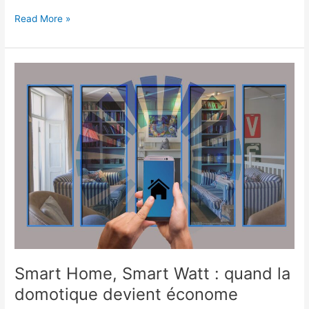
Télétravail
Read More »
2.0
:
quand
votre
maison
connectée
devient
votre
assistante
!
Smart Home, Smart Watt : quand la
domotique devient économe